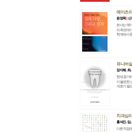
예이츠의 
윤정묵
|
신
본서는 예이
의 측면에 
학계에서 
유니버설
장지혜․최
현재 증가
이 불편한 
개호가 필
치과심
홍석진․임
다른 직업에